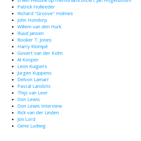
Erwin Heutink op memoriamconcert Jan Hogenboom
Patrick Holleeder
Richard "Groove" Holmes
John Hondorp
Willem van den Hurk
Ruud Jansen
Booker T. Jones
Harry Klompé
Govert van der Kolm
Al Kooper
Leon Kuijpers
Jurgen Kuppens
Delvon Lamarr
Pascal Lanslots
Thijs van Leer
Don Lewis
Don Lewis Interview
Rick van der Linden
Jon Lord
Gene Ludwig